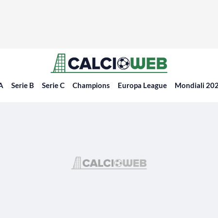
 A
Serie B
Serie C
Champions
Europa League
Mondiali 20