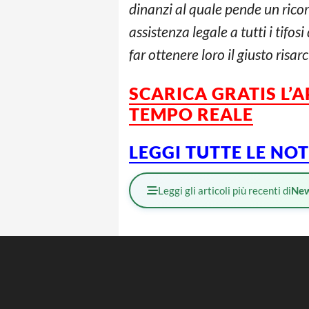
dinanzi al quale pende un ricor
assistenza legale a tutti i tifos
far ottenere loro il giusto risarc
SCARICA GRATIS L’
TEMPO REALE
LEGGI TUTTE LE NO
Leggi gli articoli più recenti di
Ne