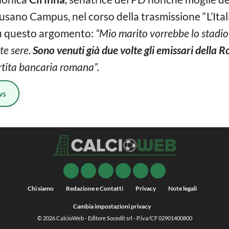
ano Campus, nel corso della trasmissione “L’Italia
u questo argomento:
“Mio marito vorrebbe lo stadio
te sere.
Sono venuti già due volte gli emissari della 
artita bancaria romana”.
ws
Chi siamo
Redazione e Contatti
Privacy
Note legali
Cambia impostazioni privacy
© 2026
CalcioWeb
- Editore Socedit srl - P.iva/CF 02901400800