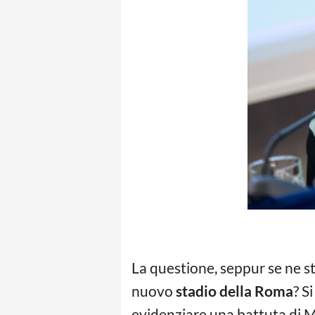
La questione, seppur se ne st
nuovo
stadio della Roma
? S
evidenziare una battuta di 