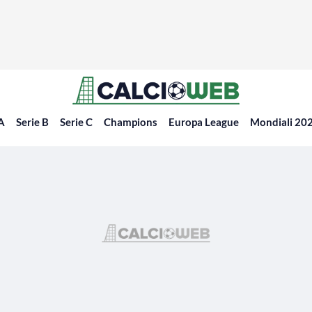
 A
Serie B
Serie C
Champions
Europa League
Mondiali 20