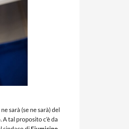
ne sarà (se ne sarà) del
o. A tal proposito c’è da
l sindaco di
Fiumicino