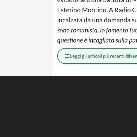
Esterino Montino. A Radio Cus
incalzata da una domanda s
sono romanista, lo fomento tut
questione è incagliata sulla p
Leggi gli articoli più recenti di
Ne