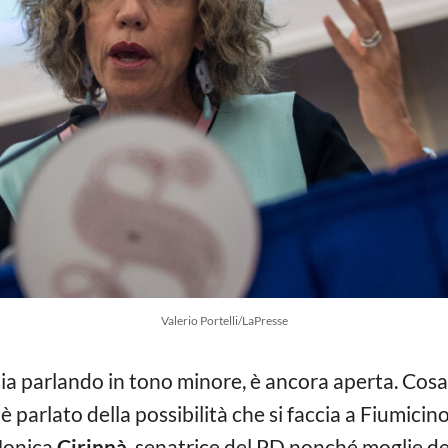
Valerio Portelli/LaPresse
ia parlando in tono minore, è ancora aperta. Cosa 
i è parlato della possibilità che si faccia a Fiumicin
Monica
Cirinnà
, senatrice del PD nonché moglie de