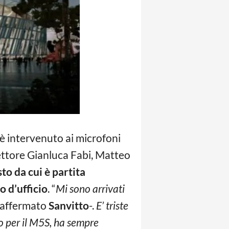
, è intervenuto ai microfoni
ettore Gianluca Fabi, Matteo
to da cui è partita
o d’ufficio
. “
Mi sono arrivati
affermato
Sanvitto
-.
E’ triste
o per il M5S, ha sempre