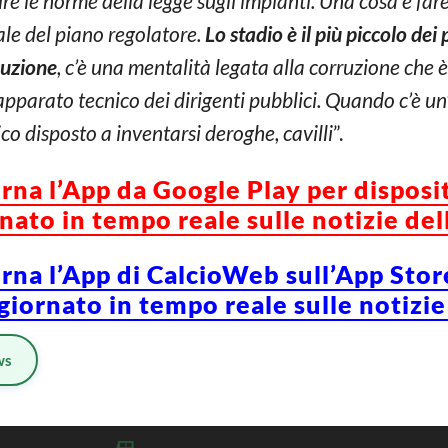
e le norme della legge sugli impianti. Una cosa è fare
ale del piano regolatore.
Lo stadio è il più piccolo dei
ruzione
, c’è una mentalità legata alla corruzione che
apparato tecnico dei dirigenti pubblici. Quando c’è un’
co disposto a inventarsi deroghe, cavilli
”.
orna l’App da Google Play per disposi
ato in tempo reale sulle notizie del
orna l’App di CalcioWeb sull’App Stor
iornato in tempo reale sulle notizie
ws