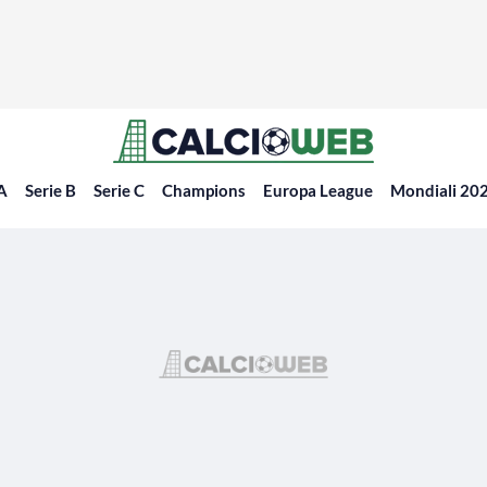
 A
Serie B
Serie C
Champions
Europa League
Mondiali 20