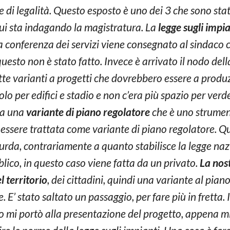
e di legalità. Questo esposto è uno dei 3 che sono stati
cui sta indagando la magistratura. La
legge sugli impia
a conferenza dei servizi viene consegnato al sindaco 
questo non è stato fatto. Invece è arrivato il nodo del
tte varianti a progetti che dovrebbero essere a produ
olo per edifici e stadio e non c’era più spazio per verd
tta una
variante di piano regolatore
che è uno strumen
 essere trattata come variante di piano regolatore. Qu
urda, contrariamente a quanto stabilisce la legge naz
blico, in questo caso viene fatta da un privato.
La nost
l territorio
, dei cittadini, quindi una variante al pia
 E’ stato saltato un passaggio, per fare più in fretta.
mi portò alla presentazione del progetto, appena mi a