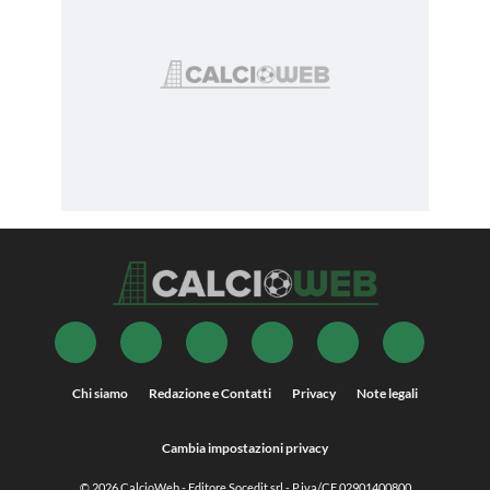
Chi siamo
Redazione e Contatti
Privacy
Note legali
Cambia impostazioni privacy
© 2026
CalcioWeb
- Editore Socedit srl - P.iva/CF 02901400800