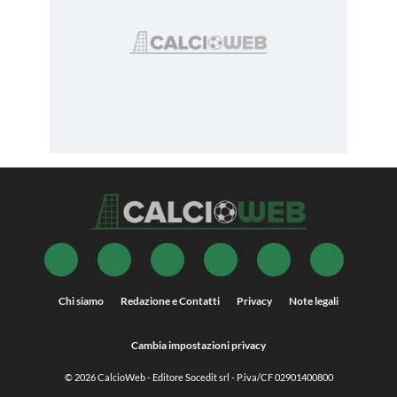
Chi siamo
Redazione e Contatti
Privacy
Note legali
Cambia impostazioni privacy
© 2026
CalcioWeb
- Editore Socedit srl - P.iva/CF 02901400800