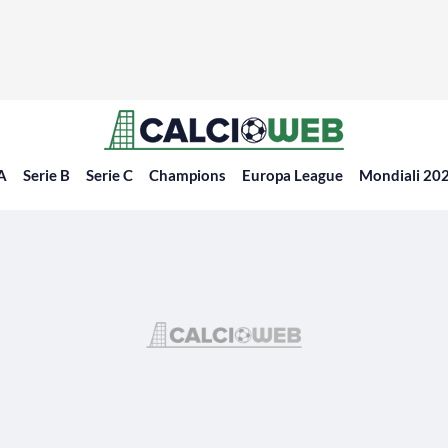
 A
Serie B
Serie C
Champions
Europa League
Mondiali 20