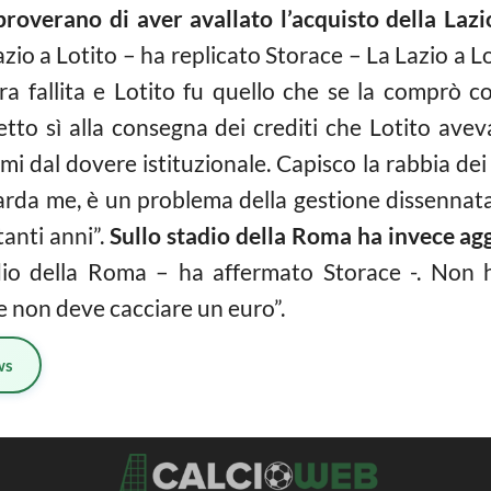
improverano di aver avallato l’acquisto della Lazi
azio a Lotito – ha replicato Storace – La Lazio a Lo
ra fallita e Lotito fu quello che se la comprò co
etto sì alla consegna dei crediti che Lotito av
i dal dovere istituzionale. Capisco la rabbia dei 
rda me, è un problema della gestione dissennata
tanti anni”.
Sullo stadio della Roma ha invece ag
dio della Roma – ha affermato Storace -. Non 
e non deve cacciare un euro”.
ws