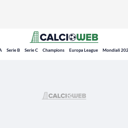
 A
Serie B
Serie C
Champions
Europa League
Mondiali 20