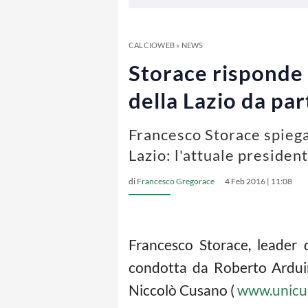
CALCIOWEB
»
NEWS
Storace risponde a
della Lazio da par
Francesco Storace spiega
Lazio: l'attuale presiden
di
Francesco Gregorace
4 Feb 2016 | 11:08
Francesco Storace, leader 
condotta da Roberto Arduin
Niccolò Cusano (
www.unicus