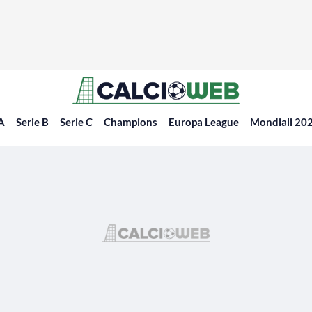
 A
Serie B
Serie C
Champions
Europa League
Mondiali 20