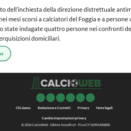
o dell’inchiesta della direzione distrettuale antim
ei mesi scorsi a calciatori del Foggia e a persone 
no state indagate quattro persone nei confronti dell
rquisizioni domiciliari.
ws
Chi siamo
Redazione e Contatti
Privacy
Note legali
Cambia impostazioni privacy
© 2026
CalcioWeb
- Editore Socedit srl - P.iva/CF 02901400800