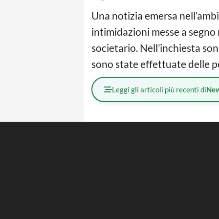
Una notizia emersa nell’ambit
intimidazioni messe a segno n
societario. Nell’inchiesta so
sono state effettuate delle pe
Leggi gli articoli più recenti di
Ne