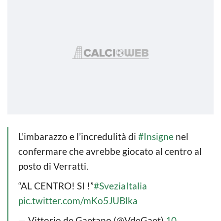
L’imbarazzo e l’incredulità di
#Insigne
nel
confermare che avrebbe giocato al centro al
posto di Verratti.
“AL CENTRO! SI !”
#SveziaItalia
pic.twitter.com/mKo5JUBlka
— Vittorio de Gaetano (@VdeGaet)
10