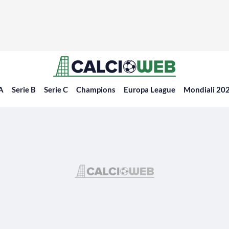
 A
Serie B
Serie C
Champions
Europa League
Mondiali 20