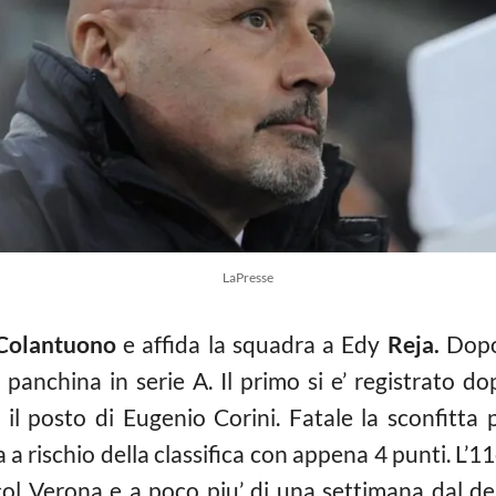
LaPresse
Colantuono
e affida la squadra a Edy
Reja.
Dopo
panchina in serie A. Il primo si e’ registrato do
l posto di Eugenio Corini. Fatale la sconfitta 
na a rischio della classifica con appena 4 punti. L’
col Verona e a poco piu’ di una settimana dal der