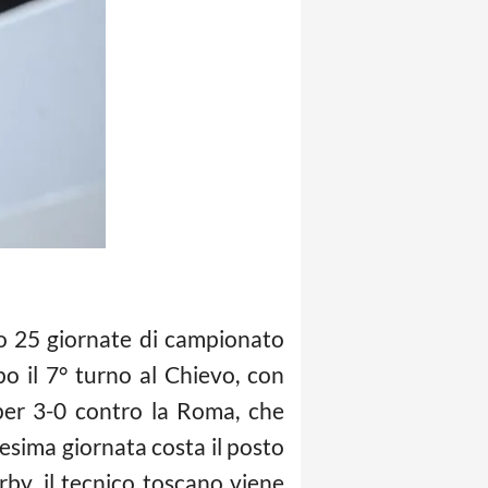
 25 giornate di campionato
po il 7° turno al Chievo, con
per 3-0 contro la Roma, che
11esima giornata costa il posto
by, il tecnico toscano viene