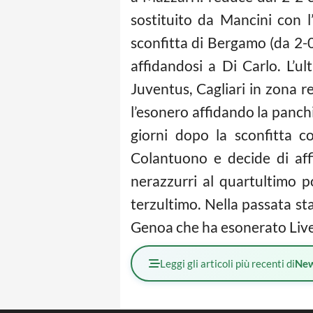
sostituito da Mancini con l
sconfitta di Bergamo (da 2-0 
affidandosi a Di Carlo. L’u
Juventus, Cagliari in zona r
l’esonero affidando la panch
giorni dopo la sconfitta c
Colantuono e decide di affi
nerazzurri al quartultimo p
terzultimo. Nella passata sta
Genoa che ha esonerato Liver
Leggi gli articoli più recenti di
Ne