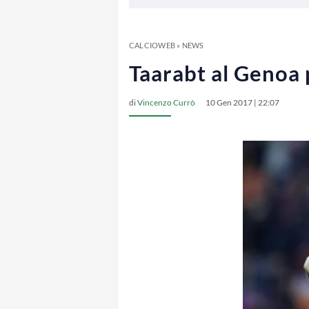
CALCIOWEB
»
NEWS
Taarabt al Genoa p
di
Vincenzo Currò
10 Gen 2017 | 22:07