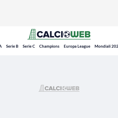
 A
Serie B
Serie C
Champions
Europa League
Mondiali 20