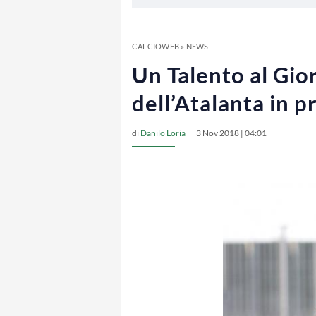
CALCIOWEB
»
NEWS
Un Talento al Gio
dell’Atalanta in p
di
Danilo Loria
3 Nov 2018 | 04:01