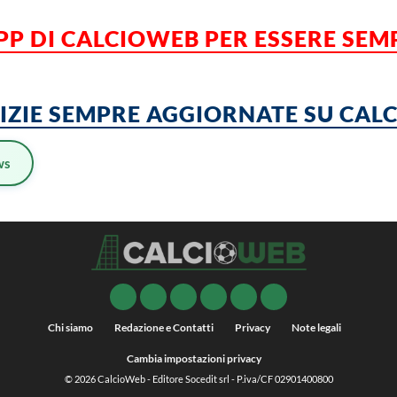
PP DI CALCIOWEB PER ESSERE SE
TIZIE SEMPRE AGGIORNATE SU CA
ws
Chi siamo
Redazione e Contatti
Privacy
Note legali
Cambia impostazioni privacy
© 2026
CalcioWeb
- Editore Socedit srl - P.iva/CF 02901400800