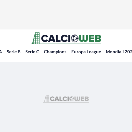
 A
Serie B
Serie C
Champions
Europa League
Mondiali 20