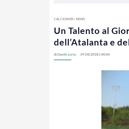
CALCIOWEB
»
NEWS
Un Talento al Gio
dell’Atalanta e d
di
Danilo Loria
19 Ott 2018 | 04:04