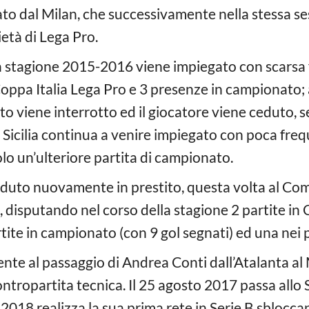
to dal Milan, che successivamente nella stessa se
ietà di Lega Pro.
la stagione 2015-2016 viene impiegato con scarsa f
oppa Italia Lega Pro e 3 presenze in campionato;
ito viene interrotto ed il giocatore viene ceduto, 
n Sicilia continua a venire impiegato con poca fre
olo un’ulteriore partita di campionato.
eduto nuovamente in prestito, questa volta al Com
 disputando nel corso della stagione 2 partite in C
tite in campionato (con 9 gol segnati) ed una nei p
ente al passaggio di Andrea Conti dall’Atalanta al
ntropartita tecnica. Il 25 agosto 2017 passa allo 
 2018 realizza la sua prima rete in Serie B sblocca