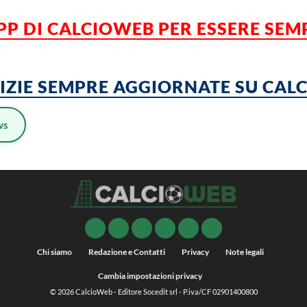
APP DI CALCIOWEB PER ESSERE SE
TIZIE SEMPRE AGGIORNATE SU CA
ws
Chi siamo
Redazione e Contatti
Privacy
Note legali
Cambia impostazioni privacy
© 2026
CalcioWeb
- Editore Socedit srl - P.iva/CF 02901400800