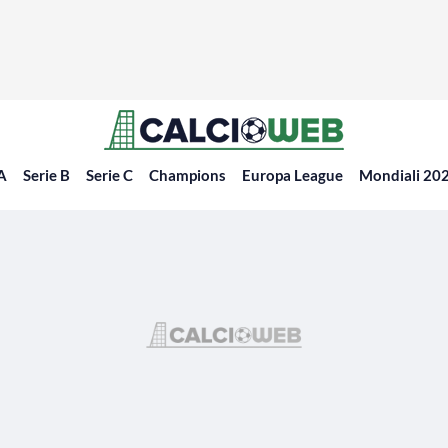
 A
Serie B
Serie C
Champions
Europa League
Mondiali 20