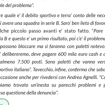
ale del problema”.
re quale e’ il debito sportivo e terra’ conto delle ne
di avere una squadra in serie B. Saro’ ben lieto di favori
che piccolo passo avanti e’ stato fatto. “
Pare 
a B e questo e’ un primo risultato, poi c’e’ il problem
 possono bloccare ma si faranno con paletti notevoli
i’ delibereremo, deve pagare 600 mila euro cash e a
 almeno 7.500 posti. Sono paletti che vanno ver
ortivo italiano”. Tavecchio, infine, conferma che saba
occasione anche per rivedersi con Andrea Agnelli. “Con
biamo trovato un’inesta su parecchi problemi e pr
sa questione della denuncia”.
ws