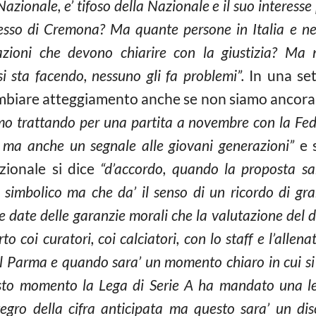
azionale, e’ tifoso della Nazionale e il suo interesse 
cesso di Cremona? Ma quante persone in Italia e n
azioni che devono chiarire con la giustizia? Ma 
i sta facendo, nessuno gli fa problemi”.
In una set
ambiare atteggiamento anche se non siamo ancora a
mo trattando per una partita a novembre con la Fed
 ma anche un segnale alle giovani generazioni”
e s
zionale si dice
“d’accordo, quando la proposta sar
to simbolico ma che da’ il senso di un ricordo di g
 date delle garanzie morali che la valutazione del de
erto coi curatori, coi calciatori, con lo staff e l’all
 Parma e quando sara’ un momento chiaro in cui si d
esto momento la Lega di Serie A ha mandato una le
integro della cifra anticipata ma questo sara’ un d