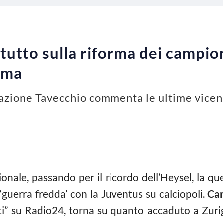
 tutto sulla riforma dei campio
rma
razione Tavecchio commenta le ultime vicend
onale, passando per il ricordo dell’Heysel, la qu
‘guerra fredda’ con la Juventus su calciopoli.
Car
i” su Radio24, torna su quanto accaduto a Zurigo