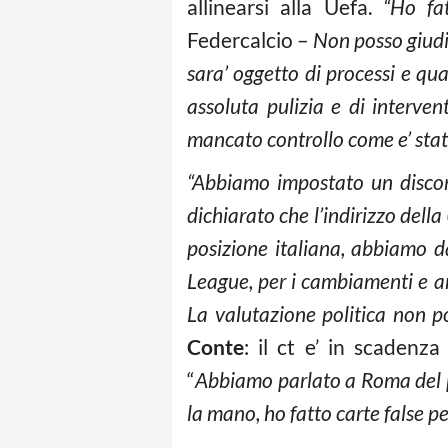
allinearsi alla Uefa.
“Ho fa
Federcalcio –
Non posso giudic
sara’ oggetto di processi e qu
assoluta pulizia e di interve
mancato controllo come e’ stato
“Abbiamo impostato un discors
dichiarato che l’indirizzo dell
posizione italiana, abbiamo d
League, per i cambiamenti e an
La valutazione politica non 
Conte
: il ct e’ in scadenz
“
Abbiamo parlato a Roma del piu
la mano, ho fatto carte false p