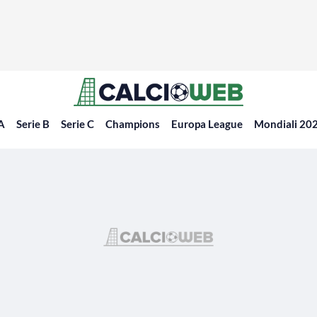
 A
Serie B
Serie C
Champions
Europa League
Mondiali 20