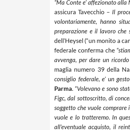
“Ma Conte e’ affezionato alla N
assicura Tavecchio –
Il pro
volontariamente, hanno situ
preparazione e il lavoro che s
dell’Heysel (“un monito a c
federale conferma che
“stia
avvenga, per dare un ricordo
maglia numero 39 della Na
consiglio federale, e’ un ges
Parma
.
“Volevano e sono state
Figc, dal sottoscritto, di conc
soggetto che vuole comprare il
vuole e lo tratteremo. In qu
all’eventuale acquisto, il re