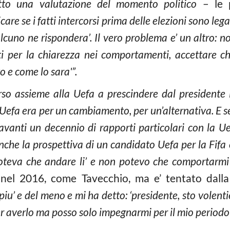
tto una valutazione del momento politico
– le p
are se i fatti intercorsi prima delle elezioni sono leg
alcuno ne rispondera’. Il vero problema e’ un altro:
nti per la chiarezza nei comportamenti, accettare c
 e come lo sara'”.
o assieme alla Uefa a prescindere dal presidente in
a Uefa era per un cambiamento, per un’alternativa. E 
avanti un decennio di rapporti particolari con la U
che la prospettiva di un candidato Uefa per la Fifa 
poteva che andare li’ e non potevo che comportarm
a nel 2016, come Tavecchio, ma e’ tentato dalla 
’ e del meno e mi ha detto: ‘presidente, sto volentier
er averlo ma posso solo impegnarmi per il mio periodo