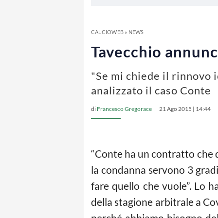
CALCIOWEB
»
NEWS
Tavecchio annunci
"Se mi chiede il rinnovo 
analizzato il caso Conte
di
Francesco Gregorace
21 Ago 2015 | 14:44
“Conte ha un contratto che de
la condanna servono 3 gradi d
fare quello che vuole”. Lo h
della stagione arbitrale a Co
perché abbiamo bisogno del 