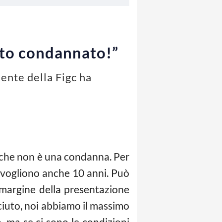
ato condannato!”
dente della Figc ha
il che non è una condanna. Per
ci vogliono anche 10 anni. Può
a margine della presentazione
sciuto, noi abbiamo il massimo
 ma se ci sono le condizioni