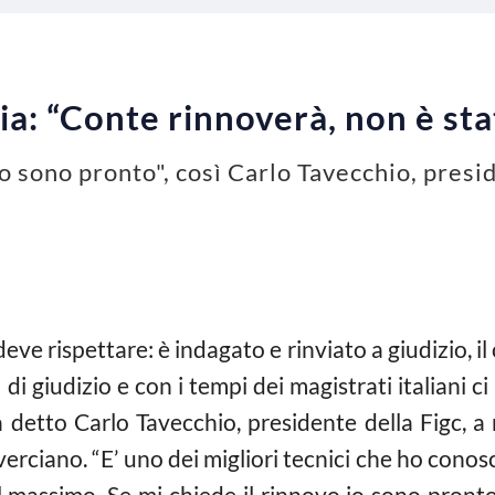
a: “Conte rinnoverà, non è st
io sono pronto", così Carlo Tavecchio, presi
ve rispettare: è indagato e rinviato a giudizio, 
i giudizio e con i tempi dei magistrati italiani 
a detto Carlo Tavecchio, presidente della Figc, 
verciano. “E’ uno dei migliori tecnici che ho cono
massimo. Se mi chiede il rinnovo io sono pronto,