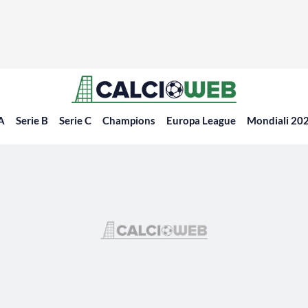
 A
Serie B
Serie C
Champions
Europa League
Mondiali 20