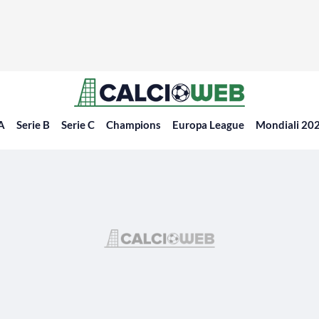
 A
Serie B
Serie C
Champions
Europa League
Mondiali 20