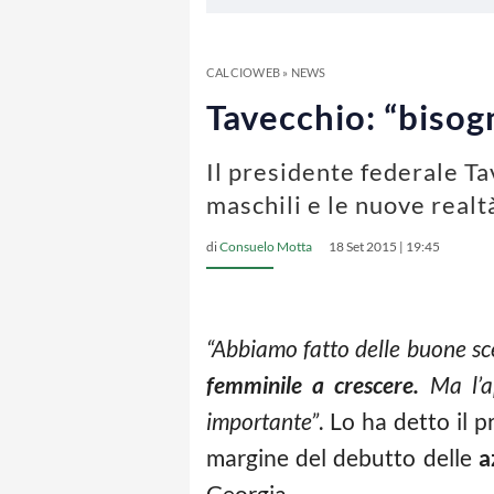
CALCIOWEB
»
NEWS
Tavecchio: “bisog
Il presidente federale T
maschili e le nuove realt
di
Consuelo Motta
18 Set 2015 | 19:45
“Abbiamo fatto delle buone sce
femminile a crescere.
Ma l’ap
importante”
. Lo ha detto il p
margine del debutto delle
a
Georgia.