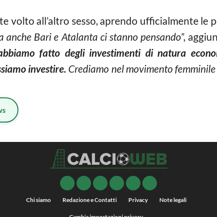
ente volto all’altro sesso, aprendo ufficialmente le 
a anche Bari e Atalanta ci stanno pensando”,
aggiu
abbiamo fatto degli investimenti di natura econ
ssiamo investire.
Crediamo nel movimento femminile e
ws
Chi siamo
Redazione e Contatti
Privacy
Note legali
Cambia impostazioni privacy