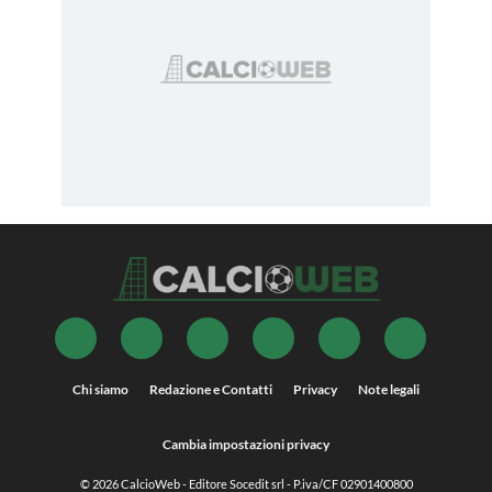
Chi siamo
Redazione e Contatti
Privacy
Note legali
Cambia impostazioni privacy
© 2026
CalcioWeb
- Editore Socedit srl - P.iva/CF 02901400800