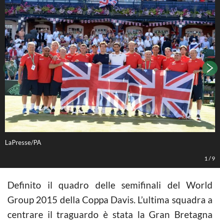
LaPresse/PA
L
1
/
9
Definito il quadro delle semifinali del World
Group 2015 della
Coppa Davis
. L’ultima squadra a
centrare il traguardo è stata la Gran Bretagna