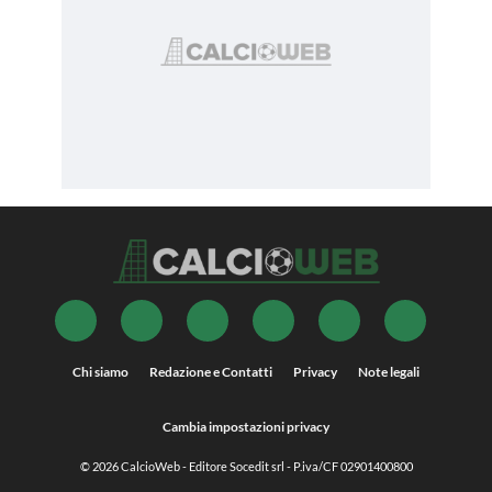
Chi siamo
Redazione e Contatti
Privacy
Note legali
Cambia impostazioni privacy
© 2026
CalcioWeb
- Editore Socedit srl - P.iva/CF 02901400800