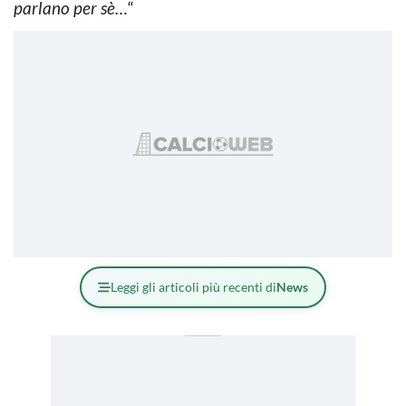
parlano per sè…
“
Leggi gli articoli più recenti di
News