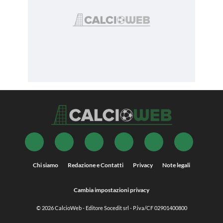
Chi siamo
Redazione e Contatti
Privacy
Note legali
Cambia impostazioni privacy
© 2026
CalcioWeb
- Editore Socedit srl - P.iva/CF 02901400800