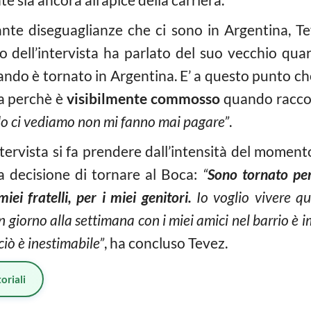
nte diseguaglianze che ci sono in Argentina, Te
so dell’intervista ha parlato del suo vecchio qua
ando è tornato in Argentina. E’ a questo punto che
a perchè è
visibilmente commosso
quando raccon
o ci vediamo non mi fanno mai pagare”
.
intervista si fa prendere dall’intensità del momen
la decisione di tornare al Boca:
“
Sono tornato per
miei fratelli, per i miei genitori.
Io voglio vivere qu
n giorno alla settimana con i miei amici nel barrio è 
iò è inestimabile”
, ha concluso Tevez.
oriali