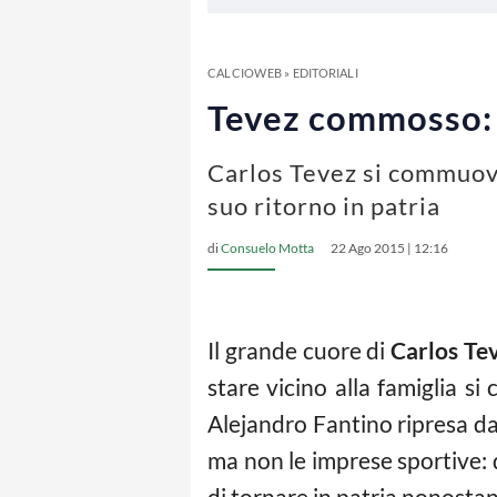
CALCIOWEB
»
EDITORIALI
Tevez commosso: “
Carlos Tevez si commuove
suo ritorno in patria
di
Consuelo Motta
22 Ago 2015 | 12:16
Il grande cuore di
Carlos Te
stare vicino alla famiglia s
Alejandro Fantino ripresa dai
ma non le imprese sportive: d
di tornare in patria nonostant