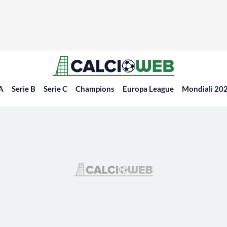
 A
Serie B
Serie C
Champions
Europa League
Mondiali 20