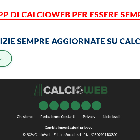
APP DI CALCIOWEB PER ESSERE SE
TIZIE SEMPRE AGGIORNATE SU CA
ws
Chi siamo
Redazione e Contatti
Privacy
Note legali
Cambia impostazioni privacy
© 2026
CalcioWeb
- Editore Socedit srl - P.iva/CF 02901400800