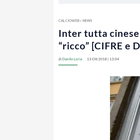
CALCIOWEB
»
NEWS
Inter tutta cines
“ricco” [CIFRE e
di
Danilo Loria
13 Ott 2018 | 13:04