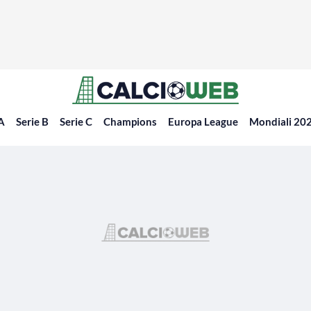
 A
Serie B
Serie C
Champions
Europa League
Mondiali 20