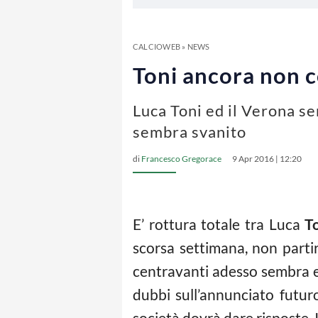
CALCIOWEB
»
NEWS
Toni ancora non c
Luca Toni ed il Verona sem
sembra svanito
di
Francesco Gregorace
9 Apr 2016 | 12:20
E’ rottura totale tra Luca
T
scorsa settimana, non parti
centravanti adesso sembra e
dubbi sull’annunciato futuro
società dovrà dare risposte. 