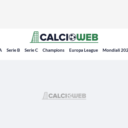
 A
Serie B
Serie C
Champions
Europa League
Mondiali 20