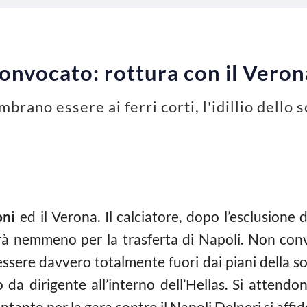
onvocato: rottura con il Veron
brano essere ai ferri corti, l'idillio dello 
oni
ed il Verona. Il calciatore, dopo l’esclusione d
rà nemmeno per la trasferta di Napoli. Non con
ssere davvero totalmente fuori dai piani della s
 da dirigente all’interno dell’Hellas. Si attend
Intanto per la gara contro il Napoli Delneri si aff