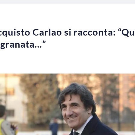
acquisto Carlao si racconta: “Q
i granata…”