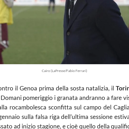
Cairo (LaPresse/Fabio Ferrari)
ntro il Genoa prima della sosta natalizia, il
Tori
 Domani pomeriggio i granata andranno a fare visi
lla rocambolesca sconfitta sul campo del Cagliari
aio sulla falsa riga dell’ultima sessione estiva:
ssato ad inizio stagione, e cioè quello della quali