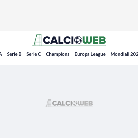
 A
Serie B
Serie C
Champions
Europa League
Mondiali 20