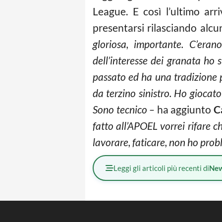
League. E così l’ultimo arr
presentarsi rilasciando alc
gloriosa, importante. C’era
dell’interesse dei granata ho s
passato ed ha una tradizione p
da terzino sinistro. Ho giocat
Sono tecnico –
ha aggiunto
C
fatto all’APOEL vorrei rifare c
lavorare, faticare, non ho probl
Leggi gli articoli più recenti di
Ne