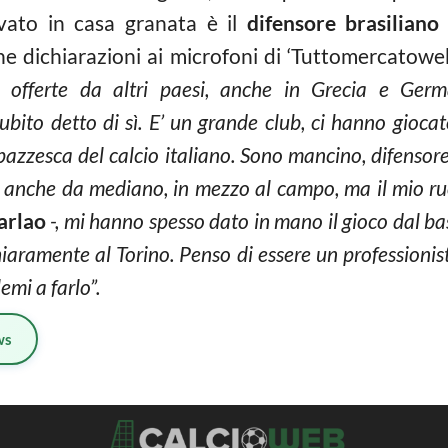
ivato in casa granata è il
difensore brasiliano
une dichiarazioni ai microfoni di ‘Tuttomercatow
no offerte da altri paesi, anche in Grecia e Ge
ubito detto di sì. E’ un grande club, ci hanno giocat
azzesca del calcio italiano. Sono mancino, difensor
o anche da mediano, in mezzo al campo, ma il mio ruo
arlao
-, mi hanno spesso dato in mano il gioco dal ba
hiaramente al Torino. Penso di essere un professionis
emi a farlo”.
ws