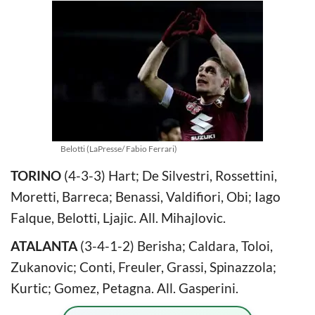
Belotti (LaPresse/ Fabio Ferrari)
TORINO
(4-3-3) Hart; De Silvestri, Rossettini,
Moretti, Barreca; Benassi, Valdifiori, Obi; Iago
Falque, Belotti, Ljajic. All. Mihajlovic.
ATALANTA
(3-4-1-2) Berisha; Caldara, Toloi,
Zukanovic; Conti, Freuler, Grassi, Spinazzola;
Kurtic; Gomez, Petagna. All. Gasperini.