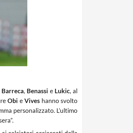
r
Barreca
,
Benassi
e
Lukic
, al
tre
Obi
e
Vives
hanno svolto
mma personalizzato. L’ultimo
sera”.
ai calciatori acciaccati della