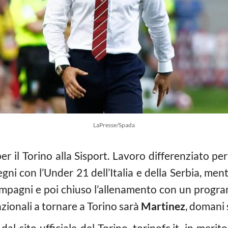
LaPresse/Spada
 il Torino alla Sisport. Lavoro differenziato pe
egni con l’Under 21 dell’Italia e della Serbia, men
compagni e poi chiuso l’allenamento con un progra
ionali a tornare a Torino sarà
Martinez
, domani 
sito ufficiale del Torino, torinofc.it, in merito 