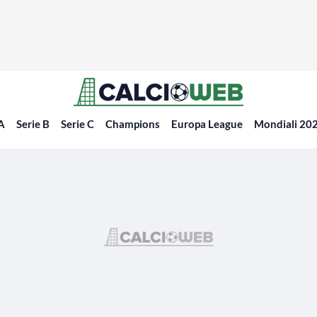
 A
Serie B
Serie C
Champions
Europa League
Mondiali 20