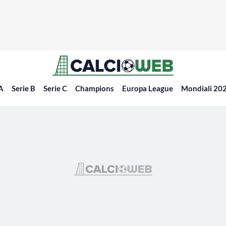
 A
Serie B
Serie C
Champions
Europa League
Mondiali 20