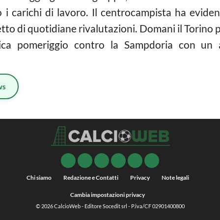
i carichi di lavoro. Il centrocampista ha evidenz
 di quotidiane rivalutazioni. Domani il Torino p
ca pomeriggio contro la Sampdoria con un a
ws
Chi siamo
Redazione e Contatti
Privacy
Note legali
Cambia impostazioni privacy
© 2026
CalcioWeb
- Editore Socedit srl - P.iva/CF 02901400800