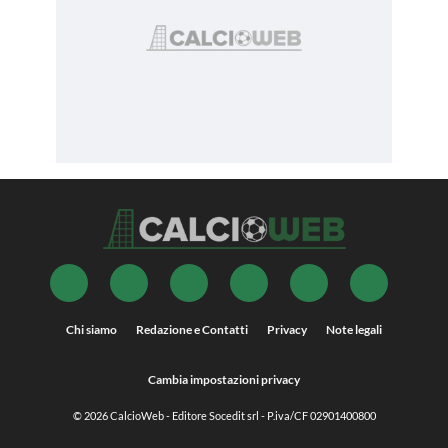
Chi siamo
Redazione e Contatti
Privacy
Note legali
Cambia impostazioni privacy
© 2026
CalcioWeb
- Editore Socedit srl - P.iva/CF 02901400800