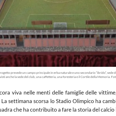
 progetto prevede un campo principale in erba naturale e uno secondario “ibrido”, sede 
visti anche la sede del club, una caffetteria, una foresteria e il Cortile della Memoria.
ora viva nelle menti delle famiglie delle vittime,
o. La settimana scorsa lo Stadio Olimpico ha camb
adra che ha contribuito a fare la storia del calcio 