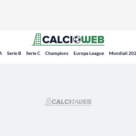
 A
Serie B
Serie C
Champions
Europa League
Mondiali 20