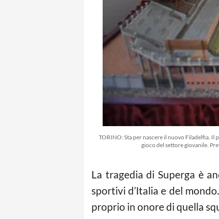
TORINO: Sta per nascere il nuovo Filadelfia. Il
gioco del settore giovanile. Pre
La tragedia di Superga è anc
sportivi d’Italia e del mond
proprio in onore di quella squ