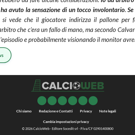
,
ha avuto la sensazione di un tocco involontario
.
Se 
 si vede che il giocatore indirizza il pallone per 
’arbitro che c’era un fallo di mano, ma secondo Calvar
o l’episodio e probabilmente visionando il monitor avre
ws
Chi siamo
Redazione e Contatti
Privacy
Note legali
Cambia impostazioni privacy
© 2026
CalcioWeb
- Editore Socedit srl - P.iva/CF 02901400800