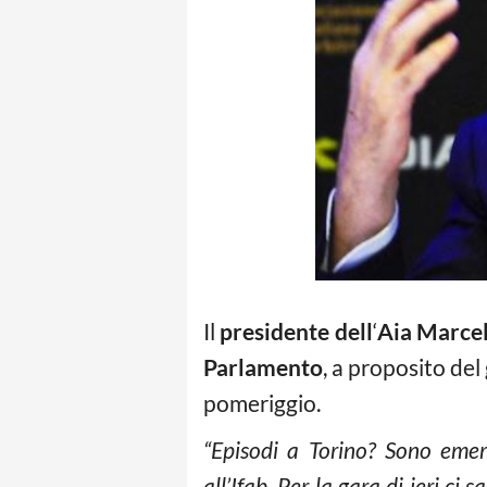
Il
presidente dell
‘
Aia Marcel
Parlamento
, a proposito del
pomeriggio.
“Episodi a Torino? Sono emers
all’Ifab. Per la gara di ieri ci