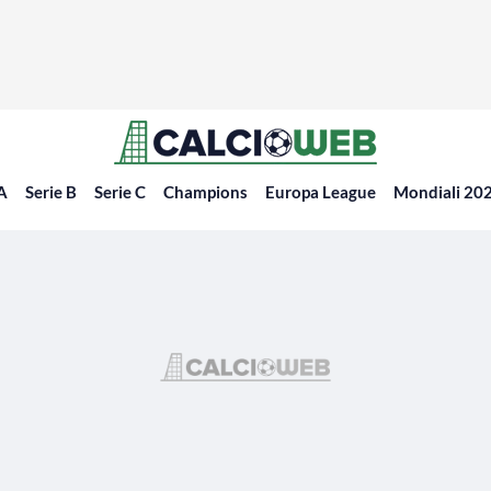
 A
Serie B
Serie C
Champions
Europa League
Mondiali 20