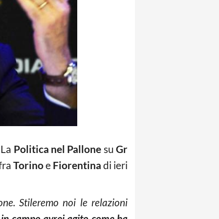
a La
Politica nel Pallone
su
Gr
fra
Torino
e
Fiorentina
di ieri
ne. Stileremo noi le relazioni
o in campo avrei agito come ha