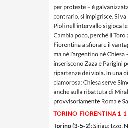
per proteste – è galvanizzata 
contrario, si impigrisce. Si v
Pioli nell’intervallo si gioc
Cambia poco, perché il Toro a
Fiorentina a sfiorare il vanta
ma né l’argentino né Chiesa 
inseriscono Zaza e Parigini p
ripartenze dei viola. In una 
clamorosa: Chiesa serve Sime
anche sulla ribattuta di Miral
provvisoriamente Roma e Sass
TORINO-FIORENTINA 1-1
Torino (3-5-2)
: Sirigu; Izzo,