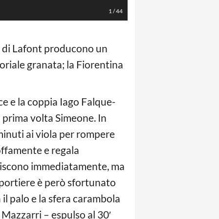
1
/
44
gol di Lafont producono un
riale granata; la Fiorentina
ce e la coppia Iago Falque-
la prima volta Simeone. In
inuti ai viola per rompere
goffamente e regala
reagiscono immediatamente, ma
ne portiere è però sfortunato
 il palo e la sfera carambola
 Mazzarri – espulso al 30′