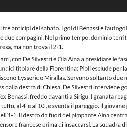
ei tre anticipi del sabato. I gol di Benassi e l’auto
le due compagini. Nel primo tempo, dominio territo
resa, ma non trova il 2-1.
rri, con De Silvestri e Ola Aina a presidiare le fas
undici titolare della Fiorentina: Pioli esclude per 
iscono Eysseric e Mirallas. Servono soltanto due m
oss dalla destra di Chiesa, De Silvestri interviene 
ll’ex Benassi, freddo davanti a Sirigu. I granata 
tuffo, al 4′ e al 10′, e sventa il pareggio. Il giova
ell’1-1. Il destro da fuori del pimpante Aina centra
fensore francese prima di insaccarsi. La squadra di