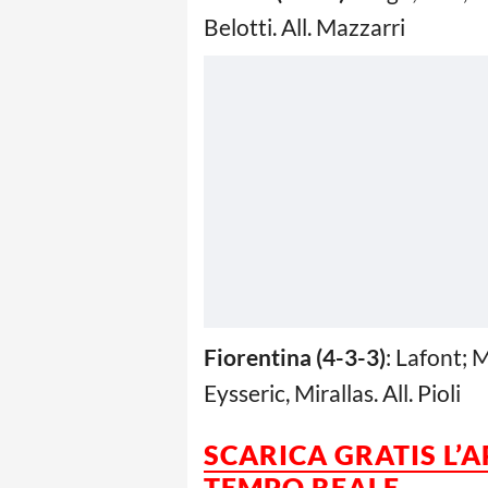
Belotti. All. Mazzarri
Fiorentina (4-3-3)
: Lafont; 
Eysseric, Mirallas. All. Pioli
SCARICA GRATIS L’
TEMPO REALE