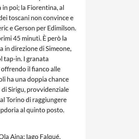
n poi; la Fiorentina, al
o dei toscani non convince e
eric e Gerson per Edimilson.
rimi 45 minuti. È però la
ea in direzione di Simeone,
 tap-in. I granata
ffrendo il fianco alle
Pioli ha una doppia chance
di Sirigu, provvidenziale
e al Torino di raggiungere
pdoria al quinto posto.
, Ola Aina; Iago Falqué,