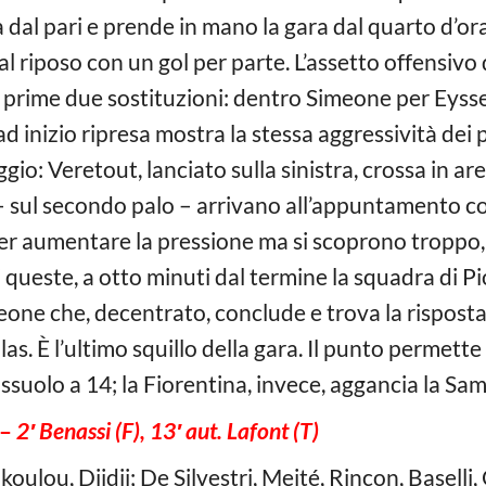
dal pari e prende in mano la gara dal quarto d’ora i
a al riposo con un gol per parte. L’assetto offensiv
a le prime due sostituzioni: dentro Simeone per Eyss
d inizio ripresa mostra la stessa aggressività dei p
ggio: Veretout, lanciato sulla sinistra, crossa in ar
– sul secondo palo – arrivano all’appuntamento col
er aumentare la pressione ma si scoprono troppo, o
di queste, a otto minuti dal termine la squadra di 
one che, decentrato, conclude e trova la risposta 
las. È l’ultimo squillo della gara. Il punto permett
uolo a 14; la Fiorentina, invece, aggancia la Sam
 –
2′ Benassi (F), 13′ aut. Lafont (T)
 Nkoulou, Djidji; De Silvestri, Meité, Rincon, Baselli