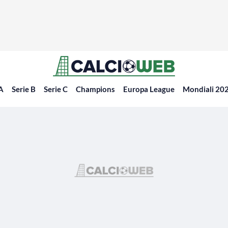
 A
Serie B
Serie C
Champions
Europa League
Mondiali 20