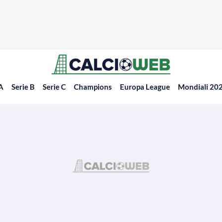
 A
Serie B
Serie C
Champions
Europa League
Mondiali 20