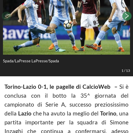
Spada/LaPresse LaPresse/Spada
S
1
/
13
Torino-Lazio 0-1, le pagelle di CalcioWeb –
Si è
conclusa con il botto la 35^ giornata del
campionato di Serie A, successo preziosissimo
della
Lazio
che ha avuto la meglio del
Torino
, una
partita importante per la squadra di Simone
Inzaghi che continua a confermarsi, adesso