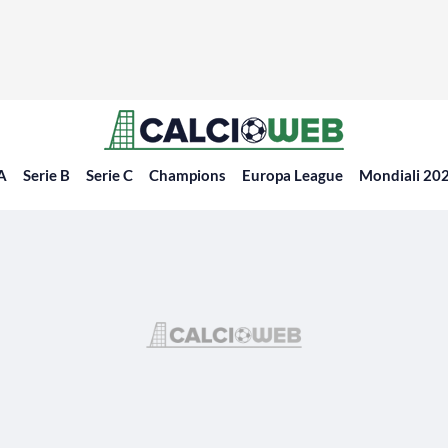
 A
Serie B
Serie C
Champions
Europa League
Mondiali 20