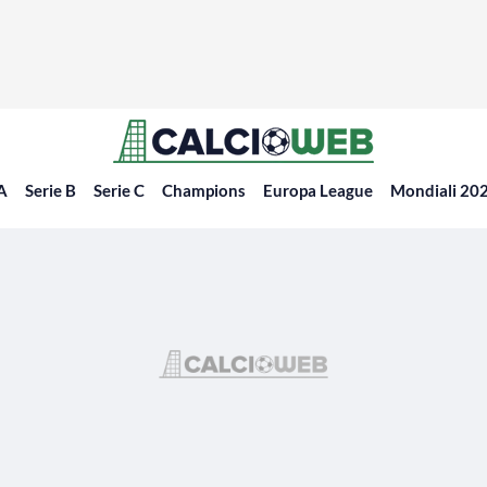
 A
Serie B
Serie C
Champions
Europa League
Mondiali 20