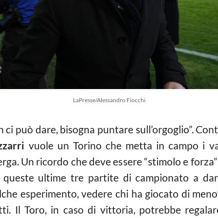
LaPresse/Alessandro Fiocchi
on ci può dare, bisogna puntare sull’orgoglio”. Cont
zarri
vuole un Torino che metta in campo i va
erga. Un ricordo che deve essere “stimolo e forza
n queste ultime tre partite di campionato a dar
lche esperimento, vedere chi ha giocato di meno”,
i. Il Toro, in caso di vittoria, potrebbe regala