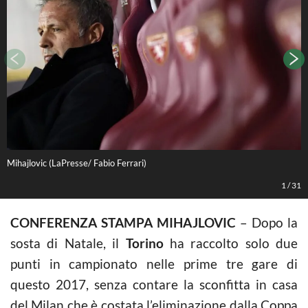
Mihajlovic (LaPresse/ Fabio Ferrari)
L
1
/
31
CONFERENZA STAMPA MIHAJLOVIC
– Dopo la
sosta di Natale, il
Torino
ha raccolto solo due
punti in campionato nelle prime tre gare di
questo 2017, senza contare la sconfitta in casa
del Milan che è costata l’eliminazione dalla Coppa