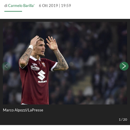
di
Carmelo Barilla'
6 Ott 2019 | 19:59
Marco Alpozzi/LaPresse
M
1
/
20