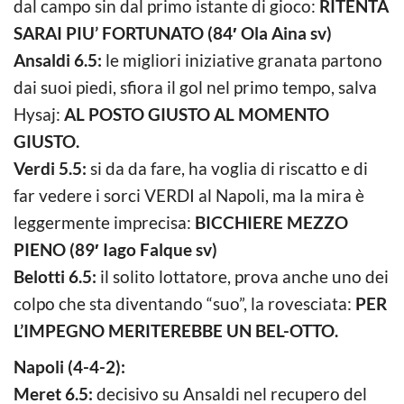
dal campo sin dal primo istante di gioco:
RITENTA
SARAI PIU’ FORTUNATO (84′ Ola Aina sv)
Ansaldi 6.5:
le migliori iniziative granata partono
dai suoi piedi, sfiora il gol nel primo tempo, salva
Hysaj:
AL POSTO GIUSTO AL MOMENTO
GIUSTO.
Verdi 5.5:
si da da fare, ha voglia di riscatto e di
far vedere i sorci VERDI al Napoli, ma la mira è
leggermente imprecisa:
BICCHIERE MEZZO
PIENO (89′ Iago Falque sv)
Belotti 6.5:
il solito lottatore, prova anche uno dei
colpo che sta diventando “suo”, la rovesciata:
PER
L’IMPEGNO MERITEREBBE UN BEL-OTTO.
Napoli (4-4-2):
Meret 6.5:
decisivo su Ansaldi nel recupero del