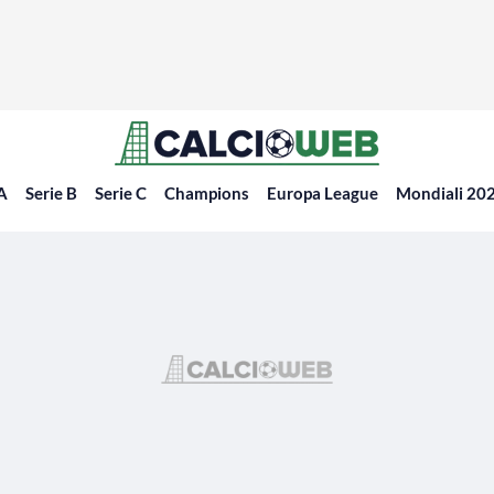
 A
Serie B
Serie C
Champions
Europa League
Mondiali 20