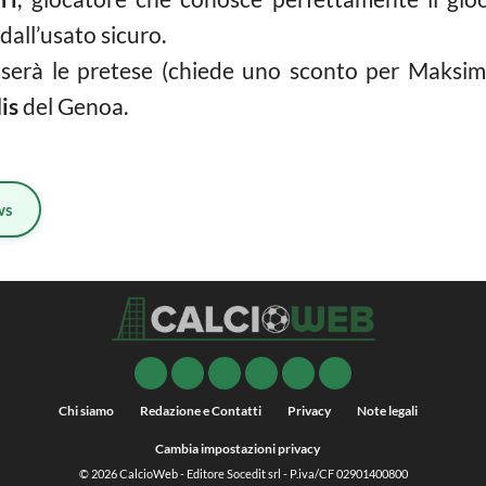
all’usato sicuro.
erà le pretese (chiede uno sconto per Maksimov
is
del Genoa.
ws
Chi siamo
Redazione e Contatti
Privacy
Note legali
Cambia impostazioni privacy
© 2026
CalcioWeb
- Editore Socedit srl - P.iva/CF 02901400800