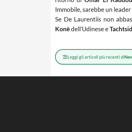
Immobile, sarebbe un leader d
Se De Laurentiis non abbass
Konè
dell’Udinese e
Tachtsid
Leggi gli articoli più recenti di
Ne