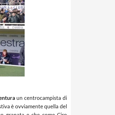
entura
un centrocampista di
gestiva è ovviamente quella del
oco granata e che come Ciro