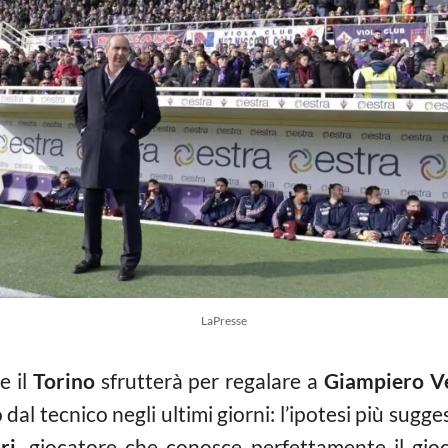
LaPresse
e il
Torino
sfrutterà per regalare a
Giampiero V
o dal tecnico negli ultimi giorni: l’ipotesi più sug
ri
, giocatore che conosce perfettamente il gi