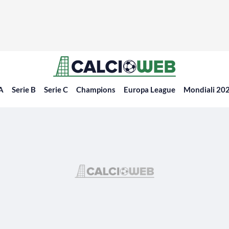
 A
Serie B
Serie C
Champions
Europa League
Mondiali 20