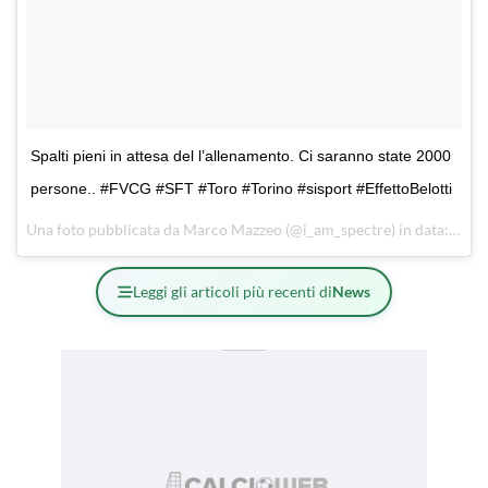
Spalti pieni in attesa del l’allenamento. Ci saranno state 2000
persone.. #FVCG #SFT #Toro #Torino #sisport #EffettoBelotti
Una foto pubblicata da Marco Mazzeo (@i_am_spectre) in data:
18 A
Leggi gli articoli più recenti di
News