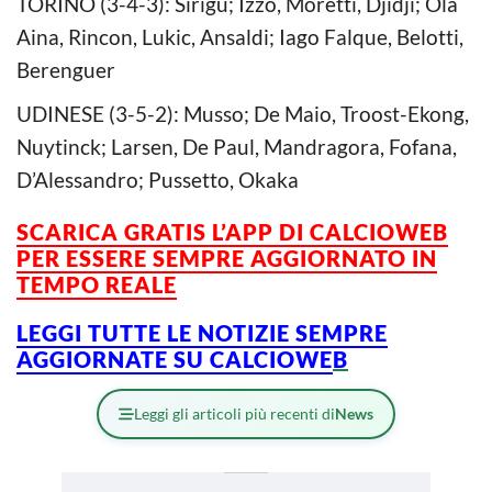
TORINO (3-4-3): Sirigu; Izzo, Moretti, Djidji; Ola
Aina, Rincon, Lukic, Ansaldi; Iago Falque, Belotti,
Berenguer
UDINESE (3-5-2): Musso; De Maio, Troost-Ekong,
Nuytinck; Larsen, De Paul, Mandragora, Fofana,
D’Alessandro; Pussetto, Okaka
SCARICA GRATIS L’APP DI CALCIOWEB
PER ESSERE SEMPRE AGGIORNATO IN
TEMPO REALE
LEGGI TUTTE LE NOTIZIE SEMPRE
AGGIORNATE SU CALCIOWE
B
Leggi gli articoli più recenti di
News