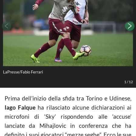
LaPresse/Fabio Ferrari
L
1
/
12
Prima dell’inizio della sfida tra Torino e Udinese,
Iago Falque
ha rilasciato alcune dichiarazioni ai
microfoni di ‘Sky’ rispondendo alle ‘accuse’
lanciate da Mihajlovic in conferenza che ha
definito i suoi giocatori “mezze seghe”. Ecco le sue