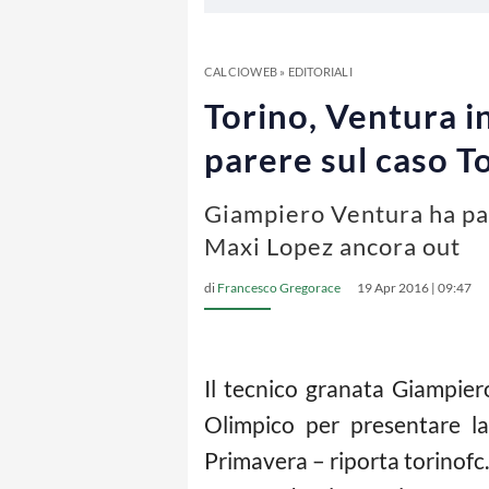
CALCIOWEB
»
EDITORIALI
Torino, Ventura i
parere sul caso To
Giampiero Ventura ha parl
Maxi Lopez ancora out
di
Francesco Gregorace
19 Apr 2016 | 09:47
Il tecnico granata Giampie
Olimpico per presentare l
Primavera – riporta torinofc.i