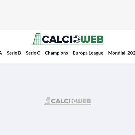
 A
Serie B
Serie C
Champions
Europa League
Mondiali 20