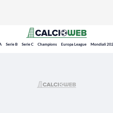
 A
Serie B
Serie C
Champions
Europa League
Mondiali 20