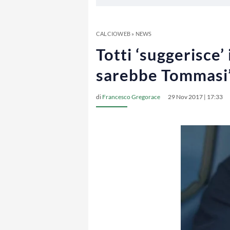
CALCIOWEB
»
NEWS
Totti ‘suggerisce’
sarebbe Tommasi
di
Francesco Gregorace
29 Nov 2017 | 17:33