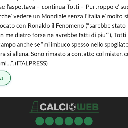
 se l’aspettava – continua Totti – Purtroppo e’ su
he’ vedere un Mondiale senza l’Italia e’ molto st
iocato con Ronaldo il Fenomeno (“sarebbe stato i
n me dietro forse ne avrebbe fatti di piu'”), Tott
 campo anche se “mi imbuco spesso nello spogliatoi
si allena. Sono rimasto a contatto col mister, con
rmi…”. (ITALPRESS)
ws