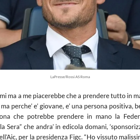
LaPresse/Rossi AS Roma
simi ma a me piacerebbe che a prendere tutto in
ma perche’ e’ giovane, e’ una persona positiva, be
ersona che potrebbe prendere in mano la Fede
ella Sera” che andra’ in edicola domani, ‘sponsori
ll’Aic, per la presidenza Figc. “Ho vissuto malis