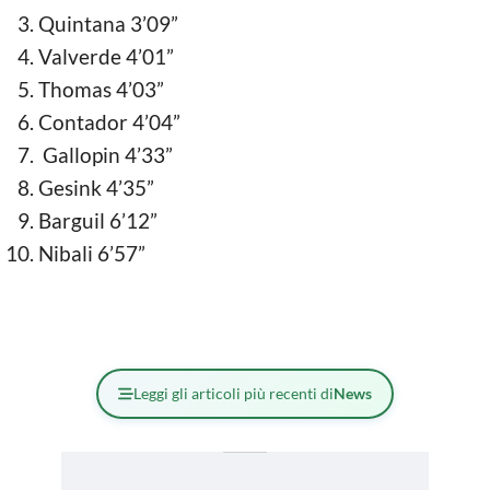
Quintana 3’09”
Valverde 4’01”
Thomas 4’03”
Contador 4’04”
Gallopin 4’33”
Gesink 4’35”
Barguil 6’12”
Nibali 6’57”
Leggi gli articoli più recenti di
News