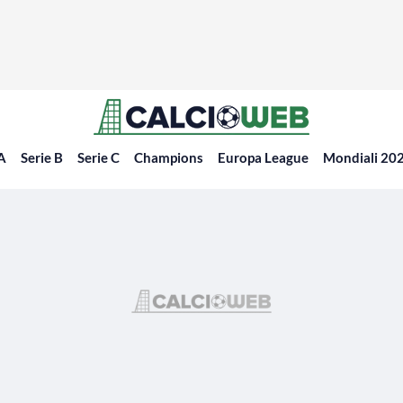
 A
Serie B
Serie C
Champions
Europa League
Mondiali 20