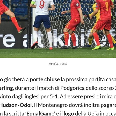
AFP/LaPresse
ro
giocherà a
porte chiuse
la prossima partita casal
erling
, durante il match di Podgorica dello scorso 
into dagli inglesi per 5-1. Ad essere presi di mira c
 Hudson-Odoi
. Il Montenegro dovrà inoltre paga
 la scritta ‘
EqualGam
e’ e il logo della Uefa in o