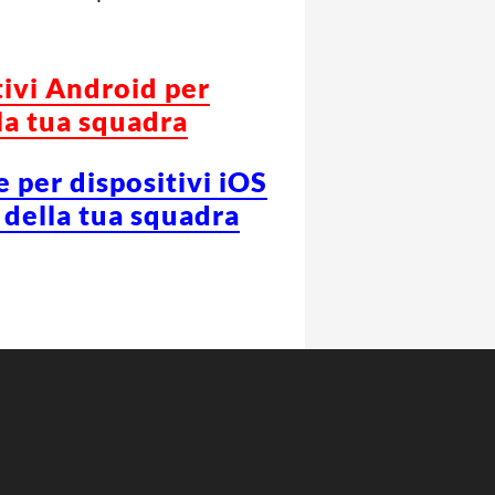
tivi Android per
la tua squadra
e per dispositivi iOS
 della tua squadra