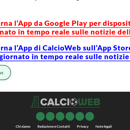
orna l’App da Google Play per disposi
ato in tempo reale sulle notizie del
orna l’App di CalcioWeb sull’App Stor
iornato in tempo reale sulle notizie
ws
Chi siamo
Redazione e Contatti
Privacy
Note legali