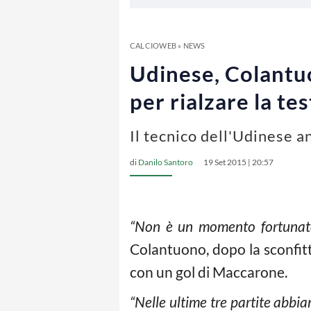
CALCIOWEB
»
NEWS
Udinese, Colantuo
per rialzare la tes
Il tecnico dell'Udinese a
di
Danilo Santoro
19 Set 2015 | 20:57
“Non è un momento fortunato 
Colantuono, dopo la sconfitt
con un gol di Maccarone.
“Nelle ultime tre partite abb