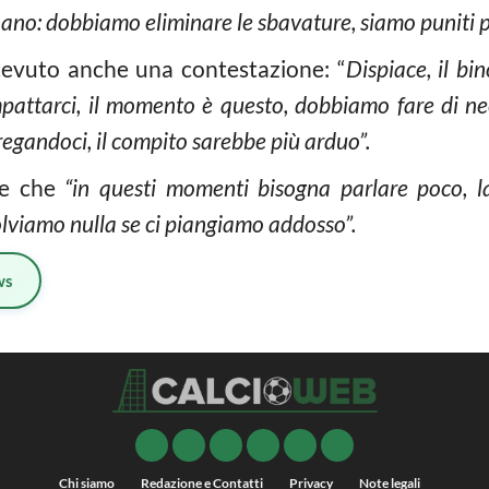
nnano: dobbiamo eliminare le sbavature, siamo puniti
icevuto anche una contestazione: “
Dispiace, il bi
attarci, il momento è questo, dobbiamo fare di nec
regandoci, il compito sarebbe più arduo”.
te che
“in questi momenti bisogna parlare poco, la
lviamo nulla se ci piangiamo addosso”.
ws
Chi siamo
Redazione e Contatti
Privacy
Note legali