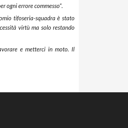
 per ogni errore commesso”
.
nomio tifoseria-squadra è stato
essità virtù ma solo restando
vorare e metterci in moto. Il