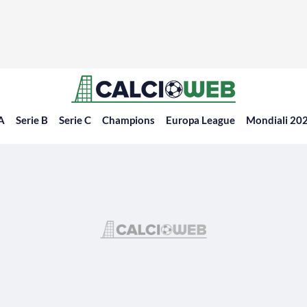
 A
Serie B
Serie C
Champions
Europa League
Mondiali 20