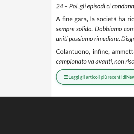
24
–
Poi, gli episodi ci conda
A fine gara, la società ha r
sempre solido. Dobbiamo comp
uniti possiamo rimediare. Disg
Colantuono, infine, ammet
campionato va avanti, non riso
Leggi gli articoli più recenti di
Ne