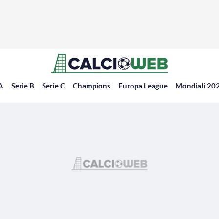
 A
Serie B
Serie C
Champions
Europa League
Mondiali 20