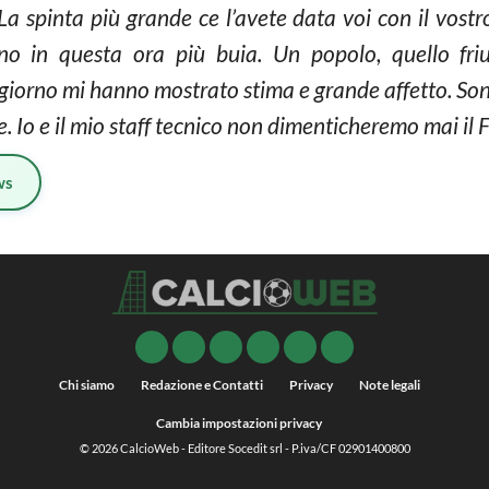
 La spinta più grande ce l’avete data voi con il vost
in questa ora più buia. Un popolo, quello friul
o giorno mi hanno mostrato stima e grande affetto. So
 Io e il mio staff tecnico non dimenticheremo mai il F
ws
Chi siamo
Redazione e Contatti
Privacy
Note legali
Cambia impostazioni privacy
© 2026
CalcioWeb
- Editore Socedit srl - P.iva/CF 02901400800