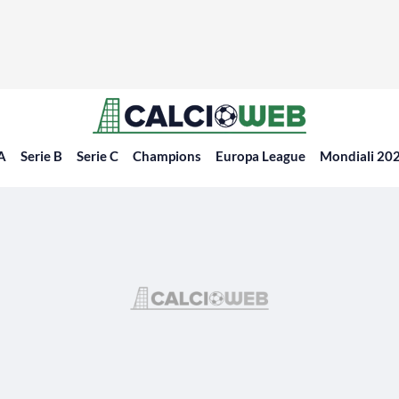
 A
Serie B
Serie C
Champions
Europa League
Mondiali 20