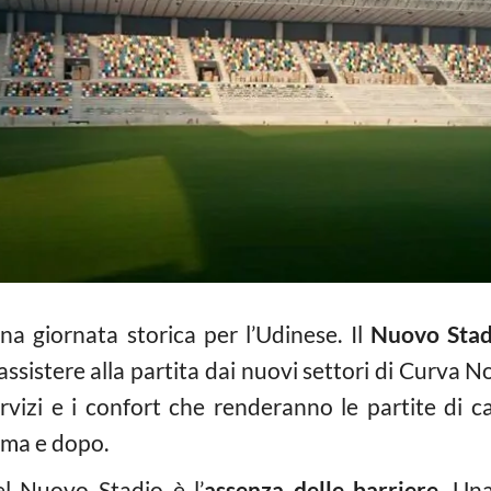
na giornata storica per l’Udinese. Il
Nuovo Stad
ssistere alla partita dai nuovi settori di Curva Nor
servizi e i confort che renderanno le partite di c
ima e dopo.
el Nuovo Stadio è l’
assenza delle barriere
. Un