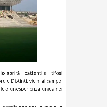
io
aprirà i battenti e i tifosi
d e Distinti, vicini al campo,
alcio un’esperienza unica nei
a condizione per la quale la