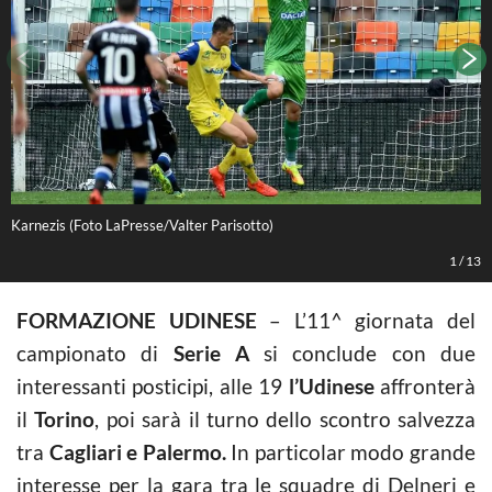
Karnezis (Foto LaPresse/Valter Parisotto)
W
1
/
13
FORMAZIONE UDINESE
– L’11^ giornata del
campionato di
Serie A
si conclude con due
interessanti posticipi, alle 19
l’Udinese
affronterà
il
Torino
, poi sarà il turno dello scontro salvezza
tra
Cagliari e Palermo.
In particolar modo grande
interesse per la gara tra le squadre di Delneri e